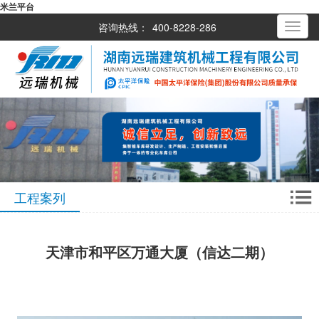
米兰平台
咨询热线：
400-8228-286
Toggle
navigati
工程案列
天津市和平区万通大厦（信达二期）