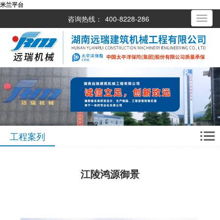
米兰平台
咨询热线：
400-8228-286
Toggle
navigati
工程案列
江陵鸿源御景