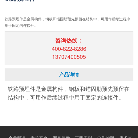
铁路预埋件是金属构件，钢板和锚固肋预先预留在结构中，可用作后续过程中
用于固定的连接件。
咨询热线：
400-822-8286
13707400505
产品详情
铁路预埋件是金属构件，钢板和锚固肋预先预留在
结构中，
可用作后续过程中用于固定的连接件。
企业概况
米兰平台
产品展示
工程案列
合作加盟
服务支