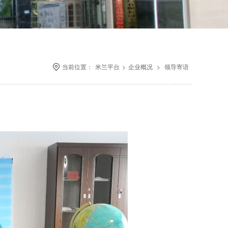
当前位置：
米兰平台
>
企业概况
>
领导寄语