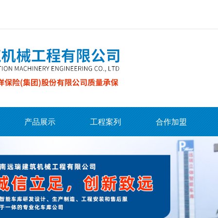
产品展示
工程案列
合作加盟