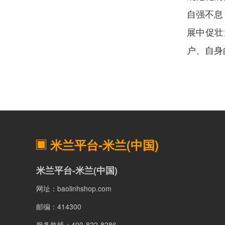
自强不息
展中促壮
户、自身
米兰平台-米兰(中国)
米兰平台-米兰(中国)
网址：baolinhshop.com
邮编：414300
服务热线：400-822-8286