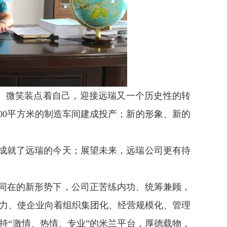
、微笑装点着自己，迎接远瑞又一个历史性的转
000平方米的制造车间建成投产；新的形象、新的
成就了远瑞的今天；展望未来，远瑞公司更有待
同在的新形势下，公司正苦练内功、统筹兼顾，
力、使企业向着组织集团化、经营规模化、管理
持“激情、热情、专业”的米兰平台，厚德载物，