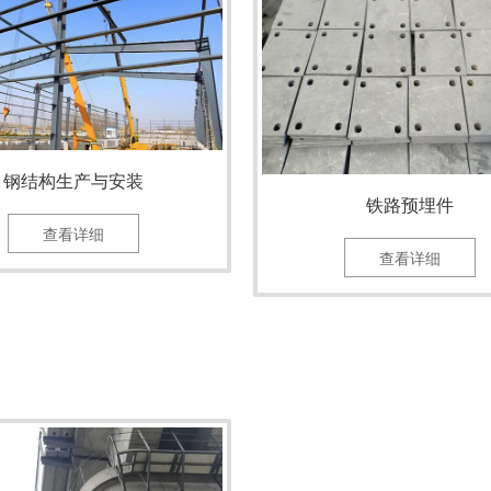
钢结构生产与安装
铁路预埋件
查看详细
查看详细