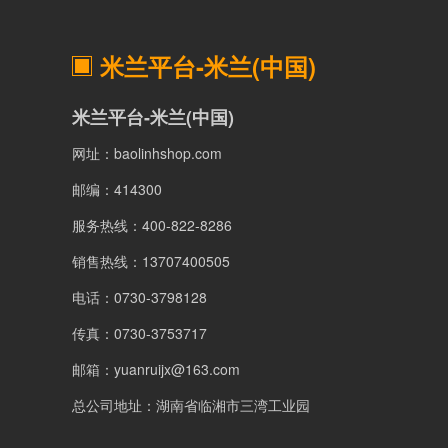
米兰平台-米兰(中国)
米兰平台-米兰(中国)
网址：baolinhshop.com
邮编：414300
服务热线：400-822-8286
销售热线：13707400505
电话：0730-3798128
传真：0730-3753717
邮箱：yuanruijx@163.com
总公司地址：湖南省临湘市三湾工业园