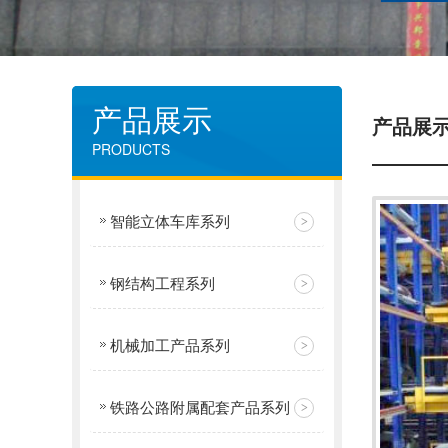
产品展示
产品展
PRODUCTS
智能立体车库系列
钢结构工程系列
机械加工产品系列
铁路公路附属配套产品系列