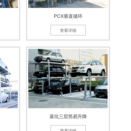
PCX垂直循环
查看详细
基坑三层简易升降
查看详细