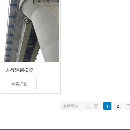
人行道钢横梁
查看详细
米兰平台
上一页
1
2