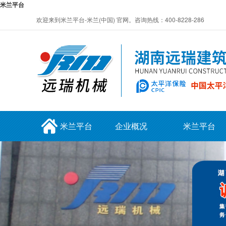
米兰平台
欢迎来到米兰平台-米兰(中国) 官网。咨询热线：400-8228-286
米兰平台
企业概况
米兰平台