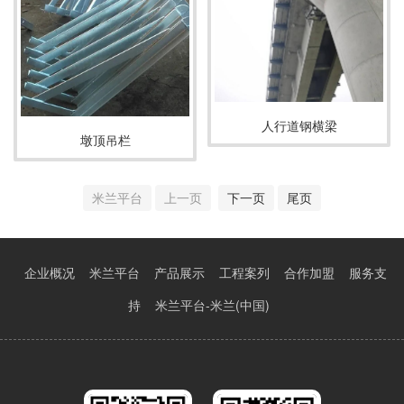
人行道钢横梁
墩顶吊栏
米兰平台
上一页
下一页
尾页
企业概况
米兰平台
产品展示
工程案列
合作加盟
服务支
持
米兰平台-米兰(中国)