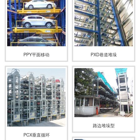
PPY平面移动
PXD巷道堆垛
路边堆垛型
PCX垂直循环