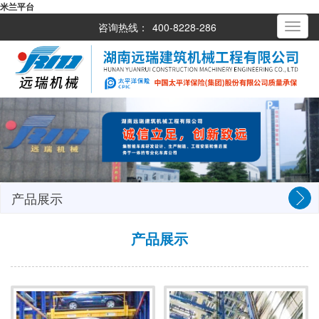
米兰平台
咨询热线：
400-8228-286
Toggle
navigati
产品展示
产品展示