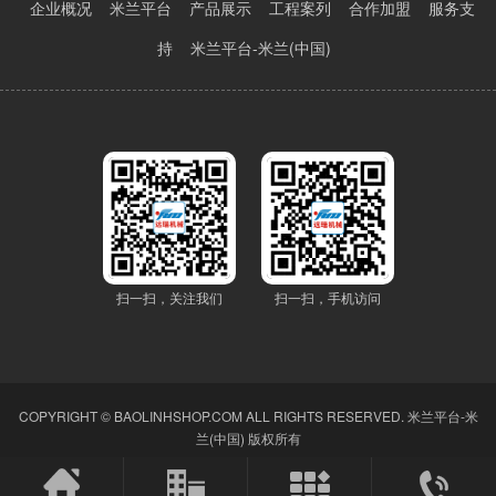
企业概况
米兰平台
产品展示
工程案列
合作加盟
服务支
持
米兰平台-米兰(中国)
扫一扫，关注我们
扫一扫，手机访问
COPYRIGHT © BAOLINHSHOP.COM ALL RIGHTS RESERVED.
米兰平台-米
兰(中国)
版权所有