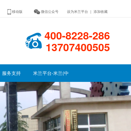
移动版
微信公众号
设为米兰平台
|
添加收藏
400-8228-286
13707400505
服务支持
米兰平台-米兰(中
国)