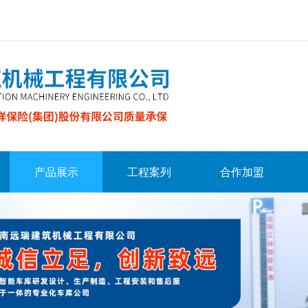
产品展示
工程案列
合作加盟