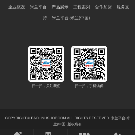
企业概况
米兰平台
产品展示
工程案列
合作加盟
服务支
持
米兰平台-米兰(中国)
扫一扫，关注我们
扫一扫，手机访问
COPYRIGHT © BAOLINHSHOP.COM ALL RIGHTS RESERVED.
米兰平台-米
兰(中国)
版权所有