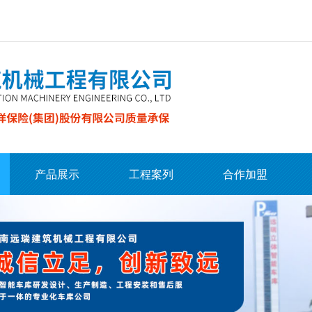
产品展示
工程案列
合作加盟