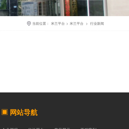
当前位置：
米兰平台
>
米兰平台
>
行业新闻
网站导航