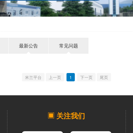
最新公告
常见问题
米兰平台
上一页
1
下一页
尾页
关注我们