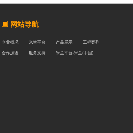
网站导航
企业概况
米兰平台
产品展示
工程案列
合作加盟
服务支持
米兰平台-米兰(中国)