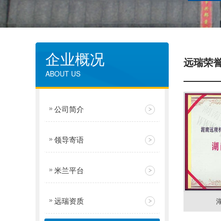
企业概况
远瑞荣
ABOUT US
公司简介
领导寄语
米兰平台
远瑞资质