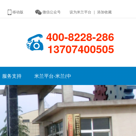
移动版
微信公众号
设为米兰平台
|
添加收藏
400-8228-286
13707400505
服务支持
米兰平台-米兰(中
国)