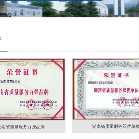
誉
湖南省质量服务双优单
湖南省质量服务百强品牌