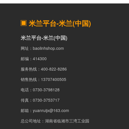
米兰平台-米兰(中国)
米兰平台-米兰(中国)
网址：baolinhshop.com
邮编：414300
服务热线：400-822-8286
销售热线：13707400505
电话：0730-3798128
传真：0730-3753717
邮箱：yuanruijx@163.com
总公司地址：湖南省临湘市三湾工业园