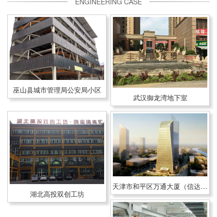
ENGINEERING CASE
巫山县城市管理局公安局小区
武汉御龙湾地下室
天津市和平区万通大厦（信达二期）
湖北高投双创工坊