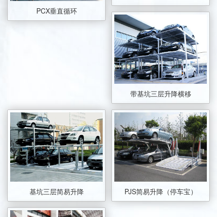
PCX垂直循环
带基坑三层升降横移
基坑三层简易升降
PJS简易升降（停车宝）