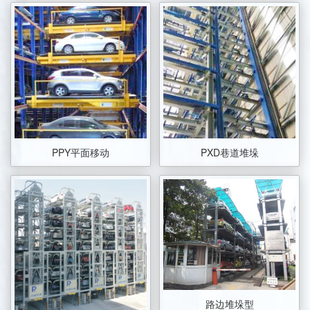
PPY平面移动
PXD巷道堆垛
路边堆垛型